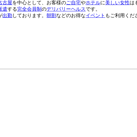
名古屋
を中心として、お客様の
ご自宅
や
ホテル
に
美しい女性
は
派遣
する
完全会員制
の
デリバリーヘルス
です。
が
出勤
しております。
朝割
などのお得な
イベント
もご利用くだ