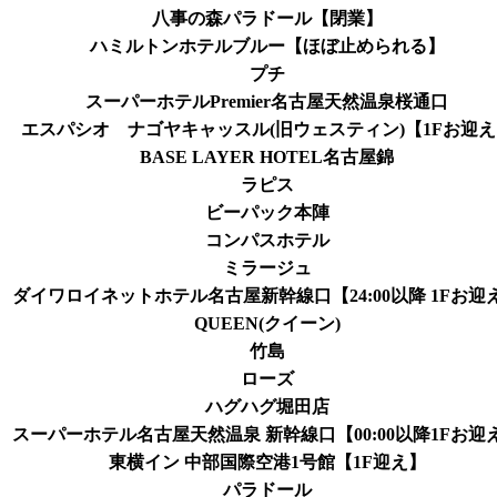
八事の森パラドール【閉業】
ハミルトンホテルブルー【ほぼ止められる】
プチ
スーパーホテルPremier名古屋天然温泉桜通口
エスパシオ ナゴヤキャッスル(旧ウェスティン)【1Fお迎え
BASE LAYER HOTEL名古屋錦
ラピス
ビーパック本陣
コンパスホテル
ミラージュ
ダイワロイネットホテル名古屋新幹線口【24:00以降 1Fお迎
QUEEN(クイーン)
竹島
ローズ
ハグハグ堀田店
スーパーホテル名古屋天然温泉 新幹線口【00:00以降1Fお迎
東横イン 中部国際空港1号館【1F迎え】
パラドール