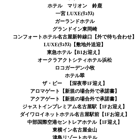
ホテル マリオン 鈴鹿
一宮 LUXE(ﾘｭｸｽ)
ガーランドホテル
グランドイン東岡崎
コンフォートホテル名古屋新幹線口【外で待ち合わせ】
LUXE(ﾘｭｸｽ)【敷地外送迎】
東急ホテル【B1お迎え】
オークラアクトシティホテル浜松
ロコガーデン小牧
ホテル翠
ザ・ビー 【深夜帯1F迎え】
アロマゲート【新規の場合外で承諾書】
アクアゲート【新規の場合外で承諾書】
ジャストインプレミアム名古屋駅【1Fお迎え】
ダイワロイネットホテル名古屋駅前【1Fお迎え】
中部国際空港セントレアホテル【1F迎え】
東横イン名古屋金山
津島リゾートホテル