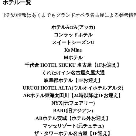
ホテル一覧
下記の情報はあくまでもグランドオペラ名古屋による参考情
ホテルAccA(アッカ)
コンラッドホテル
スイートシーズンU
Ks Mine
Ｍホテル
千代倉 HOTEL SHUKU 名古屋【1Fお迎え】
くれたけイン名古屋久屋大通
岐阜都ホテル【1Fお迎え】
URUOI HOTEL ALTA(ウルオイホテルアルタ)
ABホテル東海太田川【24時以降は1Fお迎え】
NYX(元フェアリー)
BARI(旧アジアン)
ABホテル安城【ホテル外お迎え】
マッセリゾート(元チュチュ)
ザ・タワーホテル名古屋【1F迎え】