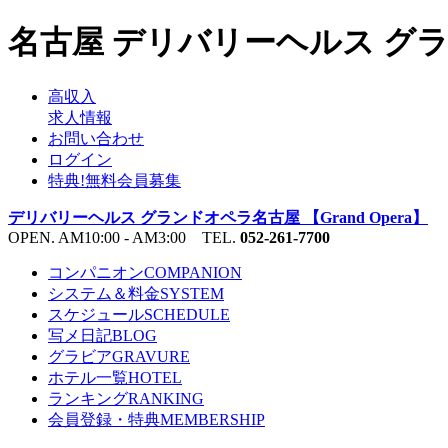
名古屋 デリバリーヘルス グラン
高収入
求人情報
お問い合わせ
ログイン
特典!無料会員募集
デリバリーヘルス グランドオペラ名古屋 【Grand Opera】
OPEN. AM10:00 - AM3:00 TEL.
052-261-7700
コンパニオン
COMPANION
システム＆料金
SYSTEM
スケジュール
SCHEDULE
写メ日記
BLOG
グラビア
GRAVURE
ホテル一覧
HOTEL
ランキング
RANKING
会員登録・特典
MEMBERSHIP