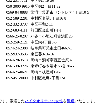
052-231-7711
中区錦1-19-30
050-3000-9910
中区錦2丁目11-32
0569-84-8888
常滑市常滑市セントレア4丁目10-5
052-589-2281
中村区名駅3丁目16-8
052-332-3737
中区平和2-11
052-683-4111
熱田区金山町1-1-1
0566-25-0207
刈谷市小垣江町古浜田25
052-259-2121
中区栄4丁目3-5
0574-24-2388
岐阜県可児市土田4667-1
052-937-3535
東区葵3-16-16
0564-28-3513
岡崎市洞町字西五位原32
0561-39-3226
東郷町春木清水ヶ根186-5
0564-25-0621
岡崎市板屋町170-3
052-451-9000
中村区亀島2丁目12-6
です。厳選した
ハイクオリティな女性
を
派遣
いたします。