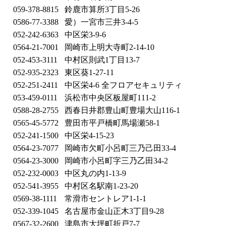
059-378-8815
鈴鹿市算所3丁目5-26
0586-77-3388
愛）一宮市三井3-4-5
052-242-6363
中区栄3-9-6
0564-21-7001
岡崎市上明大寺町2-14-10
052-453-3111
中村区則武1丁目13-7
052-935-2323
東区葵1-27-11
052-251-2411
中区栄4-6 全フロアセキュリティ
053-459-0111
浜松市中央区板屋町111-2
0588-28-2755
西春日井郡豊山町豊場大山116-1
0565-45-5772
豊田市平戸橋町馬場瀬58-1
052-241-1500
中区栄4-15-23
0564-23-7077
岡崎市欠町小呂町三乃己田33-4
0564-23-3000
岡崎市小呂町字三乃乙田34-2
052-232-0003
中区丸の内1-13-9
052-541-3955
中村区名駅南1-23-20
0569-38-1111
常滑市セントレア1-1-1
052-339-1045
名古屋市金山正木3丁目9-28
0567-32-2600
津島市大坪町折戸7-7